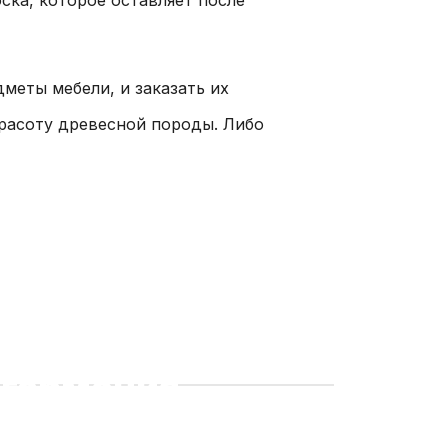
меты мебели, и заказать их
красоту древесной породы. Либо
и мебель из
 гармония