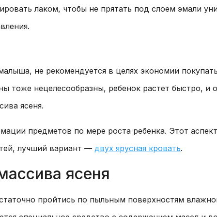
ировать лаком, чтобы не прятать под слоем эмали ун
вления.
алыша, не рекомендуется в целях экономии покупать
ы тоже нецелесообразны, ребенок растет быстро, и о
ива ясеня.
мации предметов по мере роста ребенка. Этот аспект
детей, лучший вариант —
двух ярусная кровать
.
массива ясеня
статочно пройтись по пыльным поверхностям влажной 
уется специальное средство с содержанием масел и во