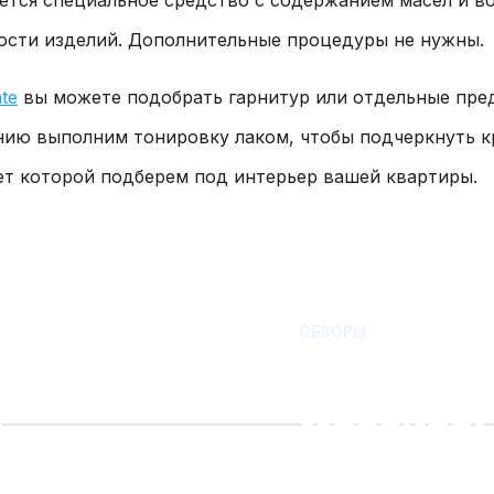
ости изделий. Дополнительные процедуры не нужны.
te
вы можете подобрать гарнитур или отдельные пред
анию выполним тонировку лаком, чтобы подчеркнуть 
ет которой подберем под интерьер вашей квартиры.
бель
ОБЗОРЫ
Фэн-шуй 
работки
массива:
осны и
гостиной