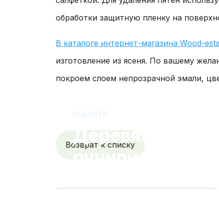
обработки защитную пленку на поверхн
В каталоге интернет-магазина Wood-esta
изготовление из ясеня. По вашему жел
покроем слоем непрозрачной эмали, цв
НОВОСТИ
Деревянная ме
Возврат к списку
ручной работы:
особенности об
предметов из с