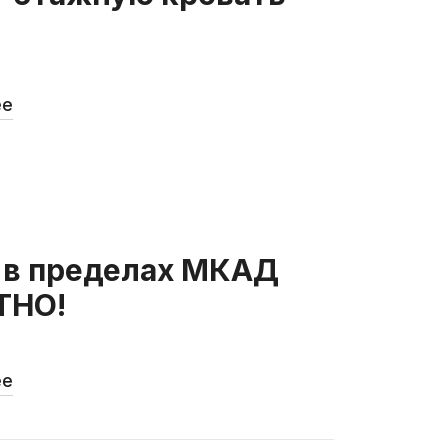
ее
 в пределах МКАД
ТНО!
ее