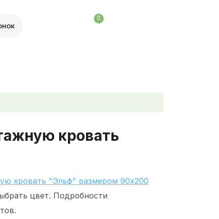
0
онок
тажную кровать
ую кровать "Эльф" размером 90х200
ыбрать цвет. Подробности
тов.