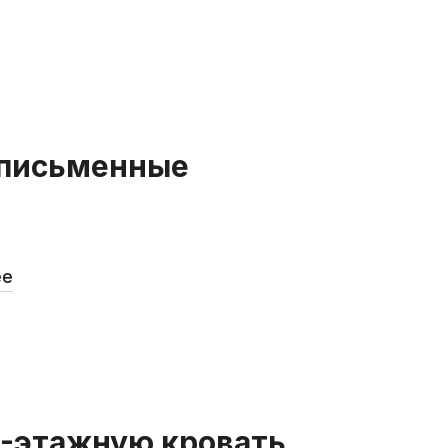
 письменные
ее
2-этажную кровать