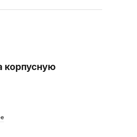
а корпусную
ее