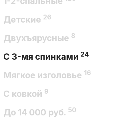
1-2-спальные
26
Детские
8
Двухъярусные
24
С 3-мя спинками
16
Мягкое изголовье
9
С ковкой
50
До 14 000 руб.