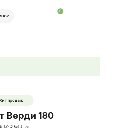
0
онок
Хит продаж
т Верди 180
 60х200х40 см