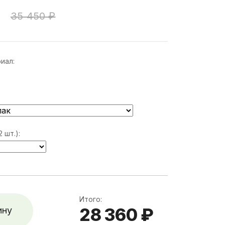
35 450 ₽
иал:
 шт.):
Итого:
28 360 ₽
ину