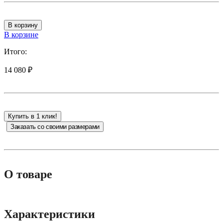
В корзину
В корзине
Итого:
14 080 ₽
Купить в 1 клик!
Заказать со своими размерами
О товаре
Зеркало из натурального дерева: сосна, берёза, бук или дуб
Характеристики
(используется
сращенный мебельный щит «Экстра»