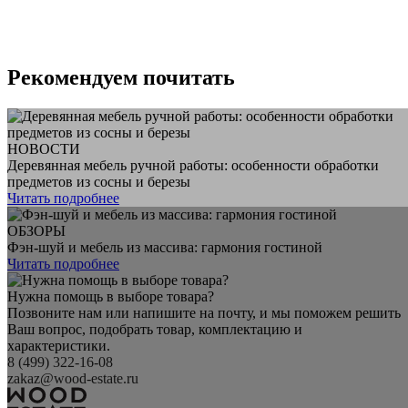
Рекомендуем почитать
НОВОСТИ
Деревянная мебель ручной работы: особенности обработки
предметов из сосны и березы
Читать подробнее
ОБЗОРЫ
Фэн-шуй и мебель из массива: гармония гостиной
Читать подробнее
Нужна помощь в выборе товара?
Позвоните нам или напишите на почту, и мы поможем решить
Ваш вопрос, подобрать товар, комплектацию и
характеристики.
8 (499) 322-16-08
zakaz@wood-estate.ru