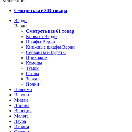
Коллекции
Смотреть все 303 товара
Верди
Верди
Смотреть все 61 товар
Кровати Верди
Шкафы Верди
Книжные шкафы Верди
Серванты и буфеты
Прихожие
Комоды
Тумбы
Столы
Зеркала
Полки
Палермо
Верона
Милан
Лирона
Венеция
Мальта
Лаура
Италия
Окаэри