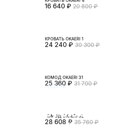
КРОВАТЬ OKAERI 4
16 640 ₽
20 800 ₽
КРОВАТЬ OKAERI 1
24 240 ₽
30 300 ₽
КОМОД OKAERI 31
25 360 ₽
31 700 ₽
НОВОСТИ
Деревянная ме
ручной работы:
КОМОД OKAERI 32
28 608 ₽
35 760 ₽
особенности об