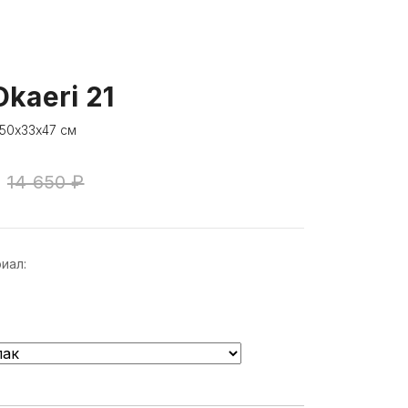
kaeri 21
 50х33х47 см
14 650 ₽
иал: