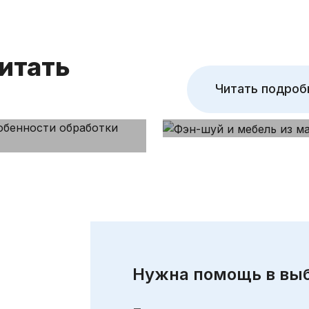
осны и
гостиной
итать
Читать подроб
Нужна помощь в выб