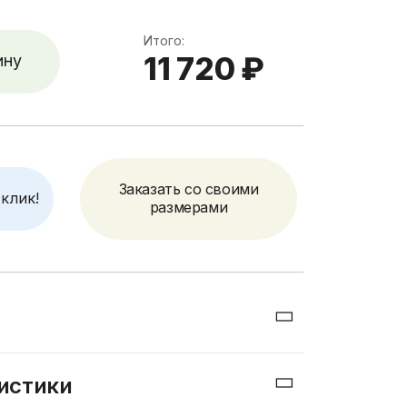
Итого:
11 720 ₽
ину
Заказать со своими
 клик!
размерами
ального дерева: сосна, берёза, бук или
истики
ется
сращенный мебельный щит «Экстра»