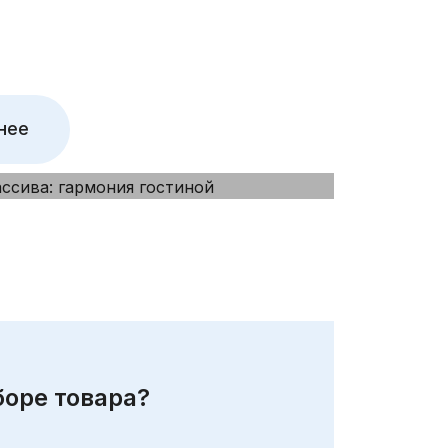
нее
оре товара?