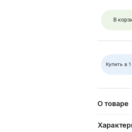
В корз
Купить в 1
О товаре
Тумба из натур
Характер
дуб (использу