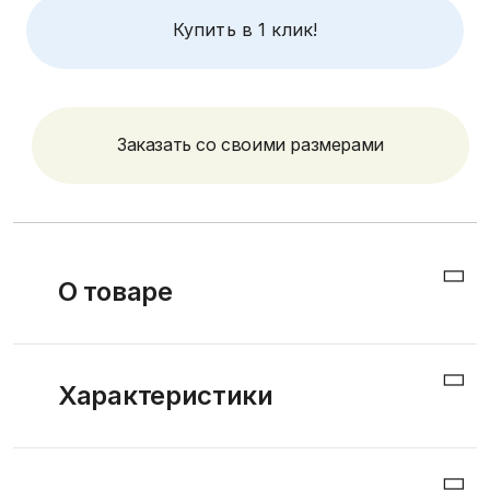
Купить в 1 клик!
Заказать со своими размерами
О товаре
Матрас беспружинный ортопедический. Монолит из
Характеристики
пенополиуретана. Средней жесткости.
Оптимальная весовая нагрузка на одно спальное
1. Размеры: