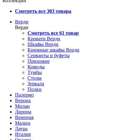
Коллекции
Смотреть все 303 товара
Верди
Верди
Смотреть все 61 товар
Кровати Верди
Шкафы Верди
Книжные шкафы Верди
Серванты и буфеты
Прихожие
Комоды
Тумбы
Столы
Зеркала
Полки
Палермо
Верона
Милан
Лирона
Венеция
Мальта
Лаура
Италия
Окаэри