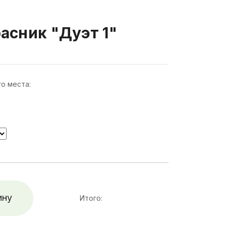
асник "Дуэт 1"
о места:
ину
Итого: