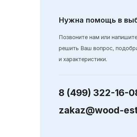
Рисунок ткани
нестандартное
данный момент
Нужна помощь в выб
менее 10%. М
картами, а так
Позвоните нам или напишите
решить Ваш вопрос, подобр
Подробн
и характеристики.
8 (499) 322-16-0
zakaz@wood-est