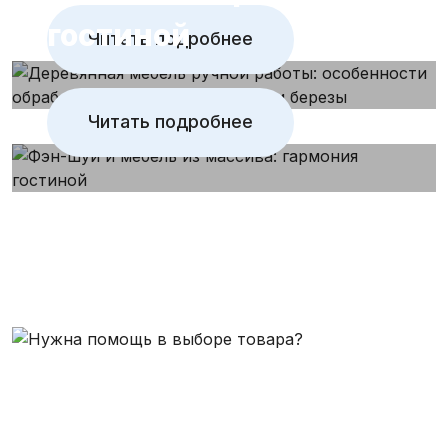
гостиной
Читать подробнее
Читать подробнее