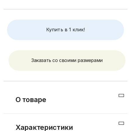
Купить в 1 клик!
Заказать со своими размерами
О товаре
Шкаф из натурального дерева: сосна, берёза, бук или
Характеристики
дуб (используется
сращенный мебельный щит