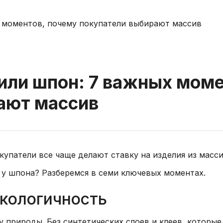
или шпон: 7 важных мом
ают массив
окупатели все чаще делают ставку на изделия из мас
т у шпона? Разберемся в семи ключевых моментах.
экологичность
у природы. Без синтетических слоев и клеев, которы