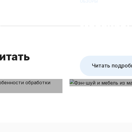
ОБЗОРЫ
Фэн-шуй 
работки
массива:
осны и
гостиной
итать
Читать подроб